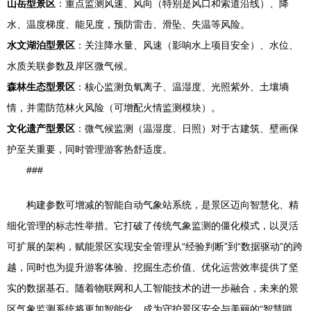
山岳型景区
：重点监测风速、风向（特别是风口和索道沿线）、降
水、温度梯度、能见度，预防雷击、滑坠、失温等风险。
水文湖泊型景区
：关注降水量、风速（影响水上项目安全）、水位、
水质关联参数及岸区微气候。
森林生态型景区
：核心监测负氧离子、温湿度、光照紫外、土壤墒
情，并需防范林火风险（可增配火情监测模块）。
文化遗产型景区
：微气候监测（温湿度、日照）对于古建筑、壁画保
护至关重要，同时管理游客热舒适度。
###
构建参数可增减的智能自动气象站系统，是景区迈向智慧化、精
细化管理的标志性举措。它打破了传统气象监测的僵化模式，以灵活
可扩展的架构，赋能景区实现安全管理从“经验判断”到“数据驱动”的跨
越，同时也为提升游客体验、挖掘生态价值、优化运营效率提供了坚
实的数据基石。随着物联网和人工智能技术的进一步融合，未来的景
区气象监测系统将更加智能化，成为守护景区安全与美丽的“智慧哨