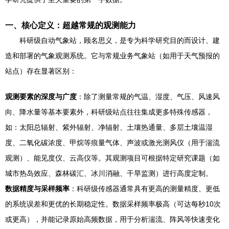
一、核心定义：超越常规的观测能力
科研级自动气象站，顾名思义，是专为科学研究目的而设计、建
造和部署的气象观测系统。它与常规业务气象站（如用于天气预报的
站点）存在显著区别：
观测要素的深度与广度
：除了测量常规的气温、湿度、气压、风速风
向、降水量等基本要素外，科研级站点往往集成更多特殊传感器，
如：太阳总辐射、紫外辐射、净辐射、土壤热通量、多层土壤温湿
度、二氧化碳浓度、甲烷等痕量气体、声波或激光测风仪（用于湍流
观测）、能见度仪、云高仪等。其观测项目可根据特定研究课题（如
城市热岛效应、森林碳汇、冰川消融、干旱监测）进行高度定制。
数据精度与采样频率
：科研级传感器通常具有更高的测量精度、更低
的系统误差和更优的长期稳定性。数据采样频率极高（可达每秒10次
或更高），并能记录原始高频数据，用于分析湍流、阵风等快速变化